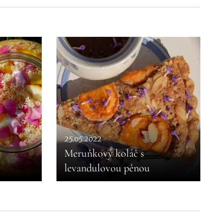
25.05.2022
Meruňkový koláč s
levandulovou pěnou