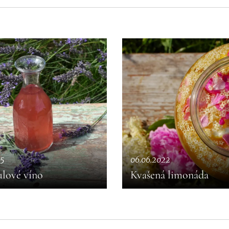
5
06.06.2022
lové víno
Kvašená limonáda