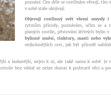
poznání. Čím déle se rostlinám věnuji, tím v
v sobě stále ukrývají.
Objevuji rostlinný svět všemi smysly i
rytmům přírody, poznávám, učím se a ne
planých rostlin, pěstování léčivých bylin v
bylinné směsi, tinktury, masti nebo vy
nejkrásnějších cest, jak být přírodě nablíz
jší a laskavější, nejen k ní, ale také sama k sobě. Je 
protože bez vášně se nelze dostat k podstatě věci a po