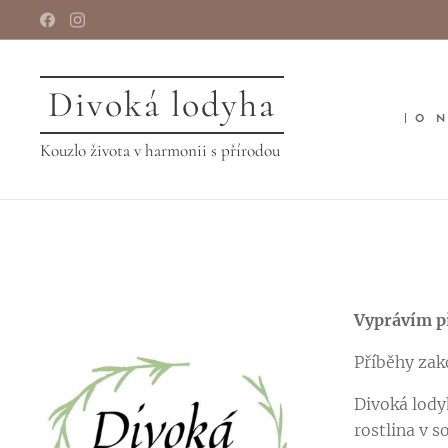
Divoká lodyha
O 
Kouzlo života v harmonii s přírodou
Vyprávím př
Příběhy zako
Divoká lody
rostlina v s