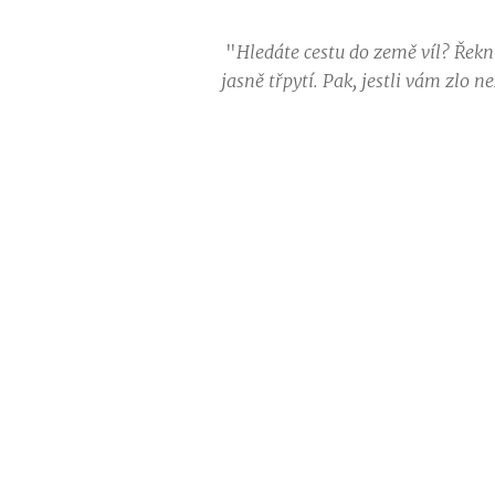
"
Hledáte cestu do země víl? Řeknu
jasně třpytí. Pak, jestli vám zlo 