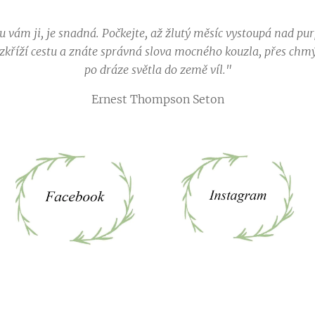
 vám ji, je snadná. Počkejte, až žlutý měsíc vystoupá nad pur
nezkříží cestu a znáte správná slova mocného kouzla, přes chm
po dráze světla do země víl."
Ernest Thompson Seton