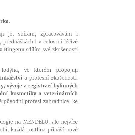
orka.
uji je, sbírám, zpracovávám i
 přednáškách i v celostní léčivé
 z Bingenu
sdílím své zkušenosti
lodyha, ve kterém propojuji
inkářství
a profesní zkušenosti.
ty, vývoje a registrací bylinných
odní kosmetiky a veterinárních
é původní profesi zahradnice, ke
ologie na MENDELU, ale nejvíce
bí, každá rostlina přináší nové