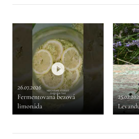
26.07.2026
Fermentovaná bezová
25.02.202
limonáda
Levandu