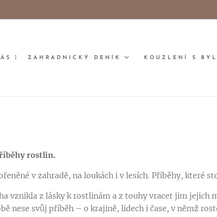
NÁS
ZAHRADNICKÝ DENÍK
KOUZLENÍ S BY
íběhy rostlin.
řeněné v zahradě, na loukách i v lesích. Příběhy, které st
ha vznikla z lásky k rostlinám a z touhy vracet jim jejic
obě nese svůj příběh – o krajině, lidech i čase, v němž roste