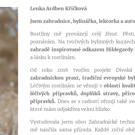
Lenka Ardben Kříčková
Jsem zahradnice, bylinářka, lektorka a aut
Rostliny mě provázejí celý život. Pěst
poznávám. Na tvořivých bylinných kurzech,
zahradě inspirované odkazem Hildegardy
a lásku k rostlinám.
Od roku 2016 tvořím projekt Divoká 
zahradnickou praxi, tradiční evropské byl
Léčivým rostlinám se věnuji v
oblasti kvali
léčivých přípravků, doplňků stravy, přír
přípravků.
Dnes se s radostí věnuji také sv
které mám odjakživa velmi blízko.
Vystudovala jsem obor Zahradnické techn
mě naučila sama příroda. Každé roční obdo