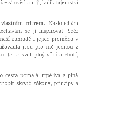
íce si uvědomuji, kolik tajemství
 vlastním nitrem.
Naslouchám
chávám se jí inspirovat. Sběr
 naší zahradě i jejich proměna v
kuřovadla
jsou pro mě jednou z
ku. Je to svět plný vůní a chutí,
to cesta pomalá, trpělivá a plná
chopit skryté zákony, principy a