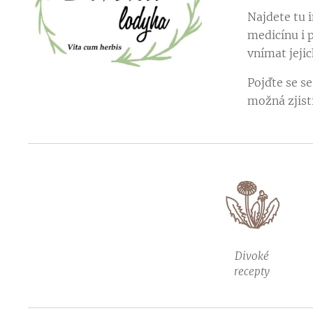
Najdete tu i
medicínu i 
vnímat jejic
Pojďte se s
možná zjistí
Divoké
recepty