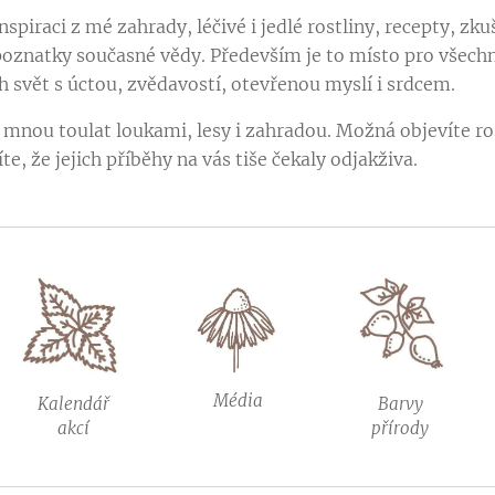
nspiraci z mé zahrady, léčivé i jedlé rostliny, recepty, zk
poznatky současné vědy. Především je to místo pro všechn
h svět s úctou, zvědavostí, otevřenou myslí i srdcem.
e mnou toulat loukami, lesy i zahradou. Možná objevíte ro
te, že jejich příběhy na vás tiše čekaly odjakživa.
Média
Kalendář
Barvy
akcí
přírody